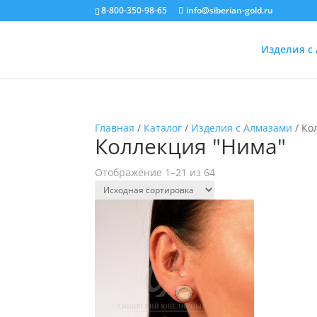
8-800-350-98-65
info@siberian-gold.ru
Изделия с
Главная
/
Каталог
/
Изделия с Алмазами
/ Ко
Коллекция "Нима"
Отображение 1–21 из 64