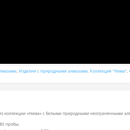
Алмазами
,
Изделия с природными алмазами
,
Коллекция "Нима"
,
из коллекции «Нима» с белыми природными неогранёнными ал
85 пробы.