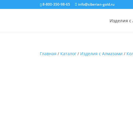
8-800-350-98-65
info@siberian-gold.ru
Изделия с
Главная
/
Каталог
/
Изделия с Алмазами
/
Ко