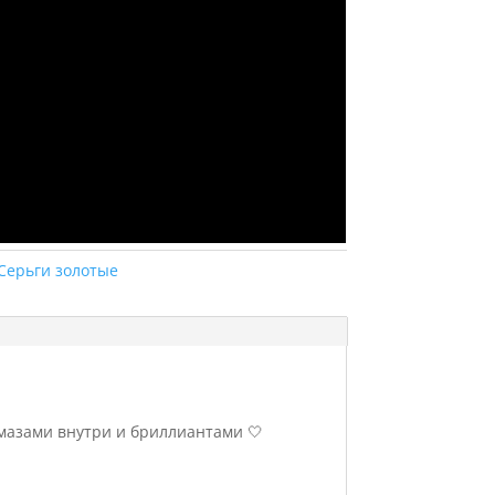
Серьги золотые
мазами внутри и бриллиантами 🤍