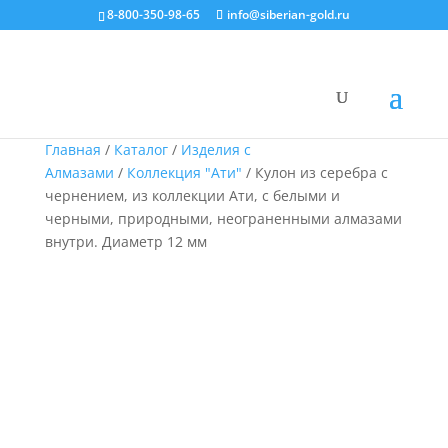
8-800-350-98-65
info@siberian-gold.ru
Главная
/
Каталог
/
Изделия с
Алмазами
/
Коллекция "Ати"
/ Кулон из серебра с
чернением, из коллекции Ати, с белыми и
черными, природными, неограненными алмазами
внутри. Диаметр 12 мм