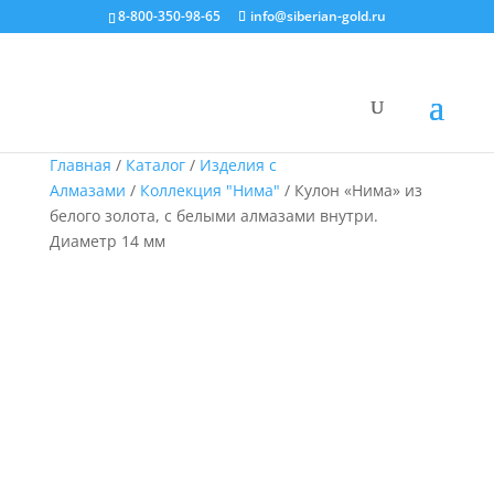
8-800-350-98-65
info@siberian-gold.ru
Главная
/
Каталог
/
Изделия с
Алмазами
/
Коллекция "Нима"
/ Кулон «Нима» из
белого золота, с белыми алмазами внутри.
Диаметр 14 мм