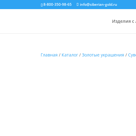
8-800-350-98-65
info@siberian-gold.ru
Изделия с
Главная
/
Каталог
/
Золотые украшения
/
Сув