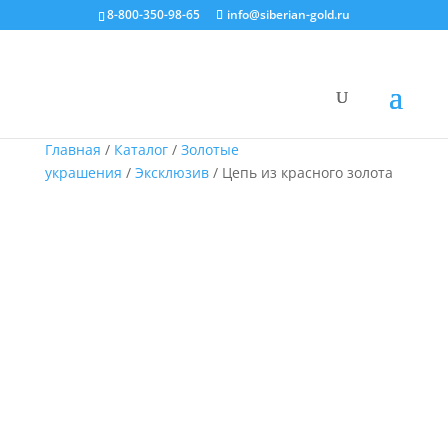
8-800-350-98-65
info@siberian-gold.ru
Главная
/
Каталог
/
Золотые
украшения
/
Эксклюзив
/ Цепь из красного золота