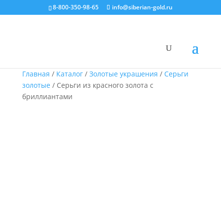
8-800-350-98-65
info@siberian-gold.ru
Главная
/
Каталог
/
Золотые украшения
/
Серьги
золотые
/ Серьги из красного золота с
бриллиантами