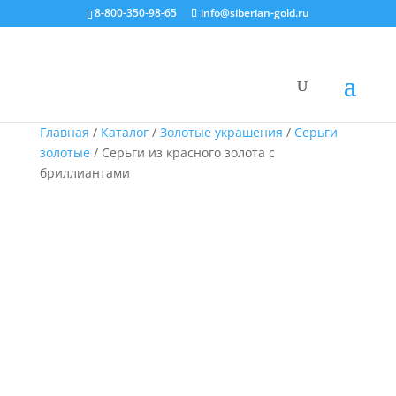
8-800-350-98-65
info@siberian-gold.ru
Главная
/
Каталог
/
Золотые украшения
/
Серьги
золотые
/ Серьги из красного золота с
бриллиантами