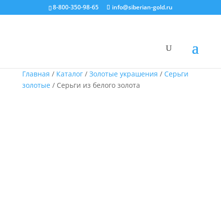
8-800-350-98-65
info@siberian-gold.ru
Главная
/
Каталог
/
Золотые украшения
/
Серьги
золотые
/ Серьги из белого золота