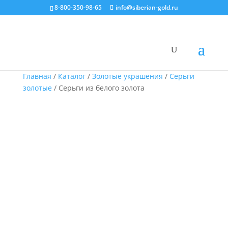
8-800-350-98-65
info@siberian-gold.ru
Главная
/
Каталог
/
Золотые украшения
/
Серьги
золотые
/ Серьги из белого золота