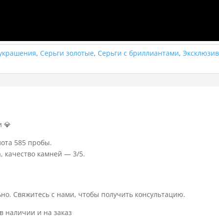
 украшения
,
Серьги золотые
,
Серьги с бриллиантами
,
Эксклюзи
и 💎
ота 585 пробы.
, качество камней — 3/5.
но. Свяжитесь с нами, чтобы получить консультацию.
в наличии и на заказ