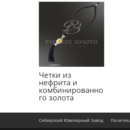
Четки из
нефрита и
комбинированно
го золота
Сибирский Ювелирный Завод
Политик