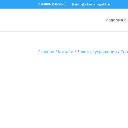
8-800-350-98-65
info@siberian-gold.ru
Изделия с
Главная
/
Каталог
/
Золотые украшения
/
Сер