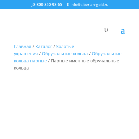
8-800-350-98-65
info@siberian-gold.ru
Главная
/
Каталог
/
Золотые
украшения
/
Обручальные кольца
/
Обручальные
кольца парные
/ Парные именные обручальные
кольца