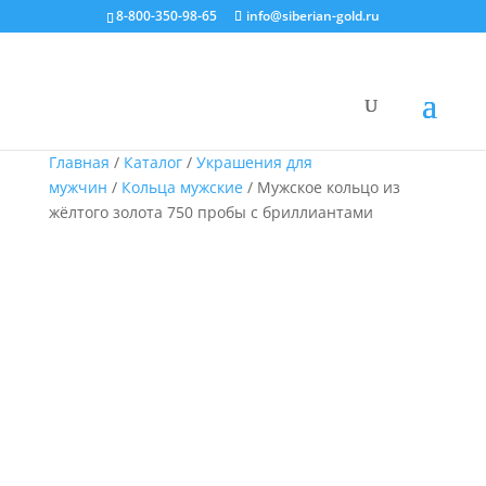
8-800-350-98-65
info@siberian-gold.ru
Главная
/
Каталог
/
Украшения для
мужчин
/
Кольца мужские
/ Мужское кольцо из
жёлтого золота 750 пробы с бриллиантами