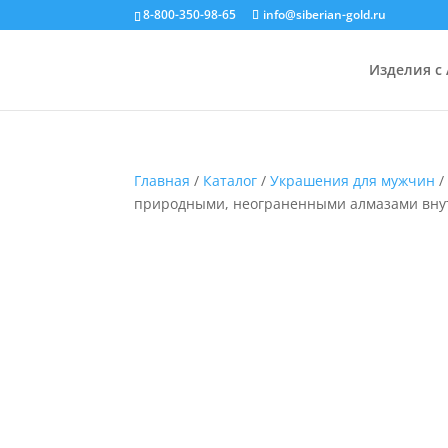
8-800-350-98-65
info@siberian-gold.ru
Изделия с
Главная
/
Каталог
/
Украшения для мужчин
природными, неограненными алмазами вну