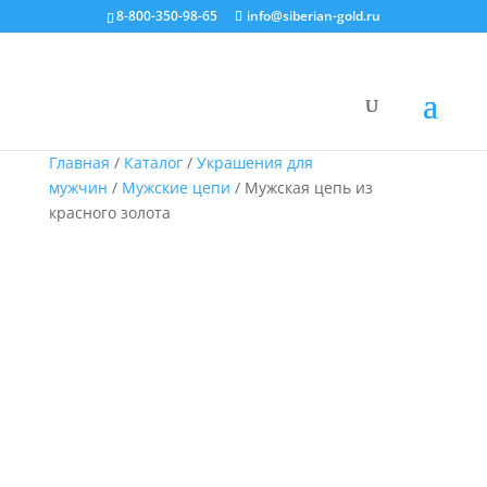
8-800-350-98-65
info@siberian-gold.ru
Главная
/
Каталог
/
Украшения для
мужчин
/
Мужские цепи
/ Мужская цепь из
красного золота