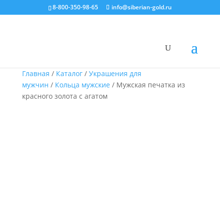
8-800-350-98-65
info@siberian-gold.ru
Главная
/
Каталог
/
Украшения для
мужчин
/
Кольца мужские
/ Мужская печатка из
красного золота с агатом