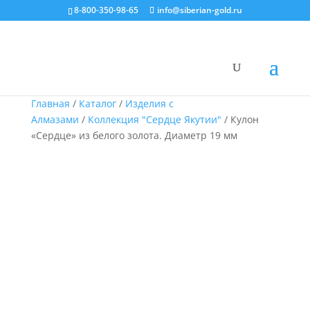
8-800-350-98-65
info@siberian-gold.ru
Главная
/
Каталог
/
Изделия с
Алмазами
/
Коллекция "Сердце Якутии"
/ Кулон
«Сердце» из белого золота. Диаметр 19 мм