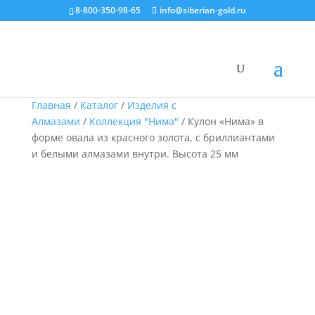
8-800-350-98-65
info@siberian-gold.ru
Главная
/
Каталог
/
Изделия с
Алмазами
/
Коллекция "Нима"
/ Кулон «Нима» в
форме овала из красного золота, с бриллиантами
и белыми алмазами внутри. Высота 25 мм