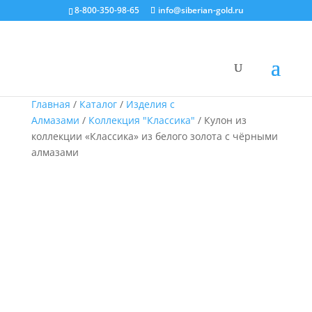
8-800-350-98-65
info@siberian-gold.ru
Главная
/
Каталог
/
Изделия с
Алмазами
/
Коллекция "Классика"
/ Кулон из
коллекции «Классика» из белого золота с чёрными
алмазами