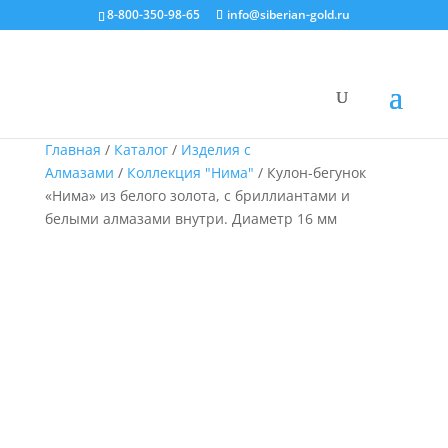
8-800-350-98-65
info@siberian-gold.ru
Главная
/
Каталог
/
Изделия с
Алмазами
/
Коллекция "Нима"
/ Кулон-бегунок
«Нима» из белого золота, с бриллиантами и
белыми алмазами внутри. Диаметр 16 мм