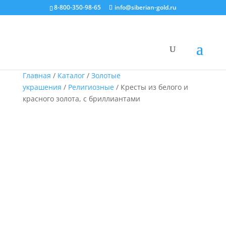
8-800-350-98-65
info@siberian-gold.ru
Главная
/
Каталог
/
Золотые
украшения
/
Религиозные
/ Кресты из белого и
красного золота, с бриллиантами