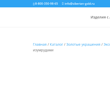
8-800-350-98-65
info@siberian-gold.ru
Изделия с
Главная
/
Каталог
/
Золотые украшения
/
Экс
изумрудами