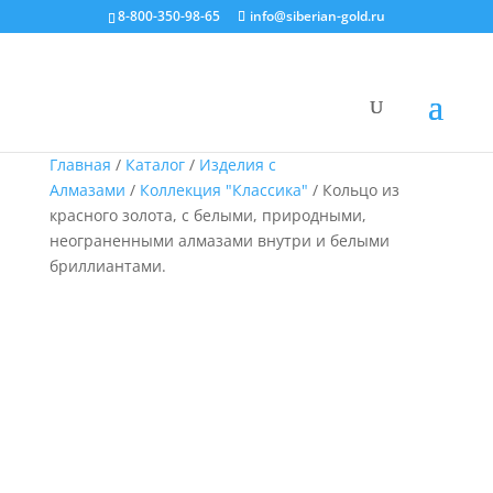
8-800-350-98-65
info@siberian-gold.ru
Главная
/
Каталог
/
Изделия с
Алмазами
/
Коллекция "Классика"
/ Кольцо из
красного золота, с белыми, природными,
неограненными алмазами внутри и белыми
бриллиантами.