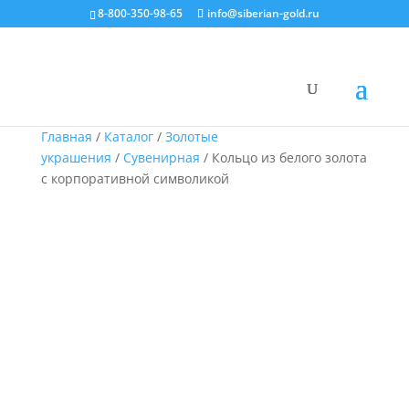
8-800-350-98-65
info@siberian-gold.ru
Главная
/
Каталог
/
Золотые
украшения
/
Сувенирная
/ Кольцо из белого золота
с корпоративной символикой