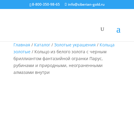
8-800-350-98-65
info@siberian-gold.ru
Главная
/
Каталог
/
Золотые украшения
/
Кольца
золотые
/ Кольцо из белого золота с черным
бриллиантом фантазийной огранки Парус,
рубинами и природными, неограненными
алмазами внутри