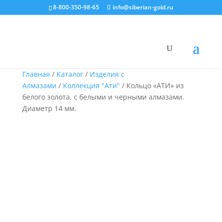
8-800-350-98-65
info@siberian-gold.ru
Главная
/
Каталог
/
Изделия с
Алмазами
/
Коллекция "Ати"
/ Кольцо «АТИ» из
белого золота, с белыми и черными алмазами.
Диаметр 14 мм.