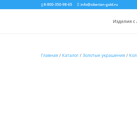
8-800-350-98-65
info@siberian-gold.ru
Изделия с
Главная
/
Каталог
/
Золотые украшения
/
Кол