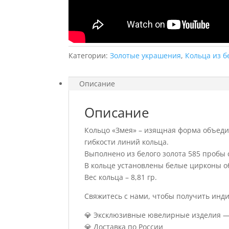
Категории:
Золотые украшения
,
Кольца из б
Описание
Описание
Кольцо «Змея» – изящная форма объеди
гибкости линий кольца.
Выполнено из белого золота 585 пробы
В кольце установлены белые цирконы об
Вес кольца – 8,81 гр.
Свяжитесь с нами, чтобы получить инд
💎 Эксклюзивные ювелирные изделия — 
💎 Доставка по России