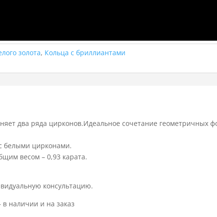
елого золота
,
Кольца с бриллиантами
няет два ряда цирконов.Идеальное сочетание геометричных фо
 с белыми цирконами.
щим весом – 0,93 карата.
ивидуальную консультацию.
в наличии и на заказ