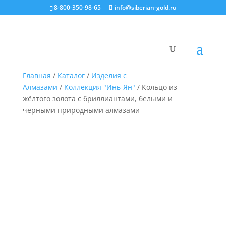
8-800-350-98-65
info@siberian-gold.ru
Главная
/
Каталог
/
Изделия с
Алмазами
/
Коллекция "Инь-Ян"
/ Кольцо из
жёлтого золота с бриллиантами, белыми и
черными природными алмазами