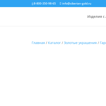
8-800-350-98-65
info@siberian-gold.ru
Изделия с
Главная
/
Каталог
/
Золотые украшения
/
Гар