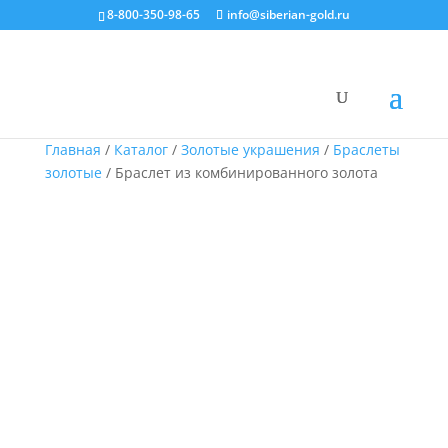
8-800-350-98-65
info@siberian-gold.ru
Главная
/
Каталог
/
Золотые украшения
/
Браслеты
золотые
/ Браслет из комбинированного золота